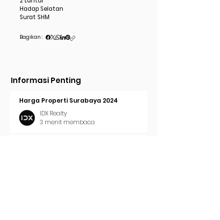
2 Lantai
Hadap Selatan
Surat SHM
Bagikan :
Informasi Penting
Harga Properti Surabaya 2024
IDX Realty
3 menit membaca
Cara Pasang Iklan di Trovit
IDX Realty
2 menit membaca
Tren Properti Surabaya 2024
IDX Realty
2 menit membaca