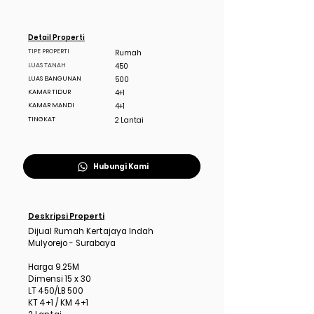
Detail Properti
TIPE PROPERTI
Rumah
LUAS TANAH
450
LUAS BANGUNAN
500
KAMAR TIDUR
4+1
KAMAR MANDI
4+1
TINGKAT
2 Lantai
Hubungi Kami
Deskripsi Properti
Dijual Rumah Kertajaya Indah
Mulyorejo - Surabaya
Harga 9.25M
Dimensi 15 x 30
LT 450/LB 500
KT 4+1 / KM 4+1