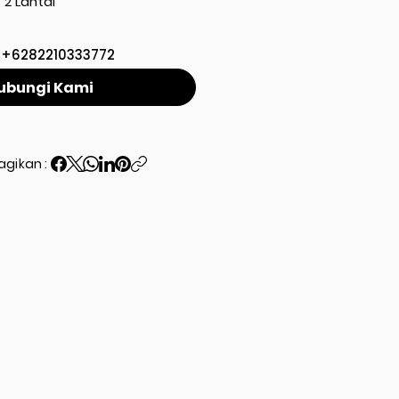
2 Lantai
+6282210333772
ubungi Kami
agikan :