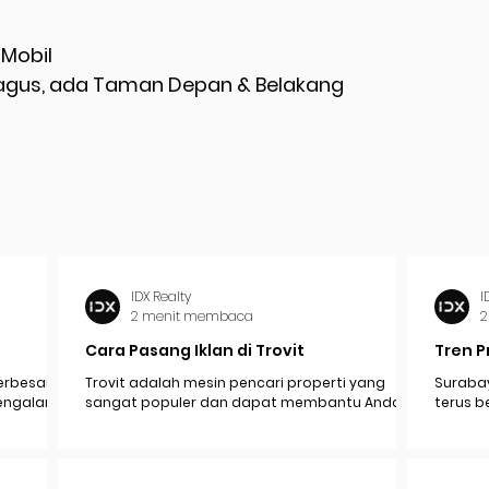
 Mobil
 Bagus, ada Taman Depan & Belakang
IDX Realty
I
2 menit membaca
2
Cara Pasang Iklan di Trovit
Tren P
erbesar
Trovit adalah mesin pencari properti yang
Surabay
mengalami
sangat populer dan dapat membantu Anda
terus b
pak
menjangkau lebih banyak calon pembeli atau...
industr
ekonomi.