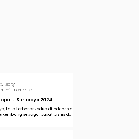
DX Realty
 menit membaca
roperti Surabaya 2024
a, kota terbesar kedua di Indonesia,
erkembang sebagai pusat bisnis dan
i di Jawa Timur. Dengan pertumbuhan
..