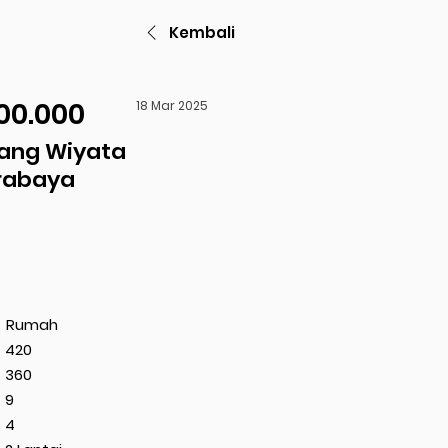
Kembali
00.000
18 Mar 2025
ang Wiyata
rabaya
Rumah
420
360
9
4