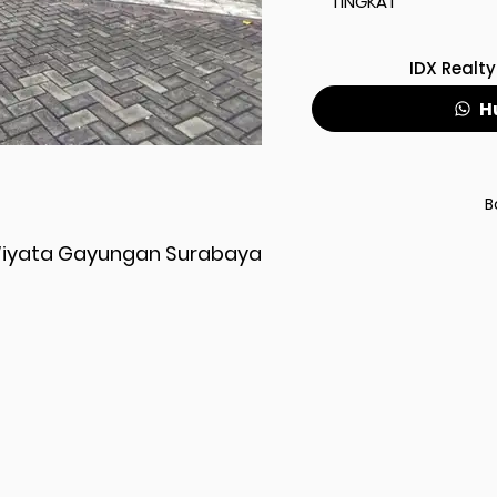
TINGKAT
IDX Realty
H
B
 Wiyata Gayungan Surabaya