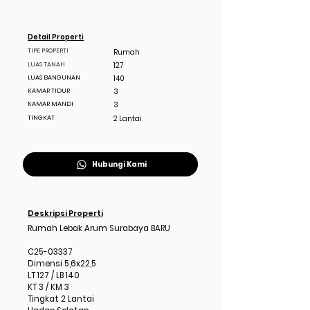
Detail Properti
TIPE PROPERTI
Rumah
LUAS TANAH
127
LUAS BANGUNAN
140
KAMAR TIDUR
3
KAMAR MANDI
3
TINGKAT
2 Lantai
Hubungi Kami
Deskripsi Properti
Rumah Lebak Arum Surabaya BARU
C25-03337
Dimensi 5,6x22,5
LT 127 / LB 140
KT 3 / KM 3
Tingkat 2 Lantai