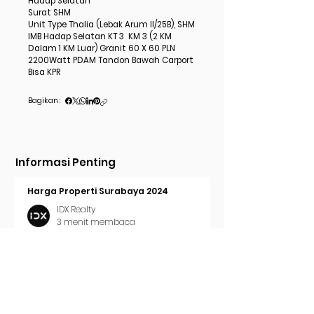
Hadap Selatan
Surat SHM
Unit Type Thalia (Lebak Arum II/25B), SHM
IMB Hadap Selatan KT 3 KM 3 (2 KM
Dalam 1 KM Luar) Granit 60 X 60 PLN
2200Watt PDAM Tandon Bawah Carport
Bisa KPR
Bagikan :
Informasi Penting
Harga Properti Surabaya 2024
IDX Realty
3 menit membaca
Cara Pasang Iklan di Trovit
IDX Realty
2 menit membaca