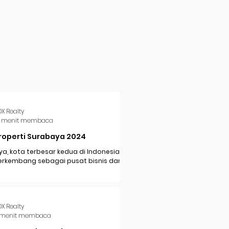
DX Realty
 menit membaca
roperti Surabaya 2024
a, kota terbesar kedua di Indonesia,
erkembang sebagai pusat bisnis dan
i di Jawa Timur. Dengan pertumbuhan
..
DX Realty
 menit membaca