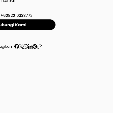
1 Lantai
+6282210333772
ubungi Kami
agikan :