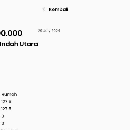
Kembali
00.000
29 July 2024
Indah Utara
Rumah
127.5
127.5
3
3