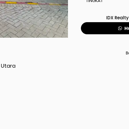
TINGKAT
IDX Realty
H
B
 Utara