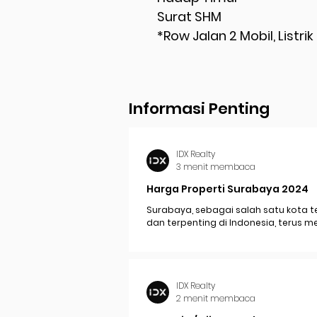
Surat SHM
*Row Jalan 2 Mobil, Listr
Informasi Penting
IDX Realty
3 menit membaca
Harga Properti Surabaya 2024
Surabaya, sebagai salah satu kota t
dan terpenting di Indonesia, terus 
perkembangan pesat yang berdam
signifikan pada...
IDX Realty
2 menit membaca