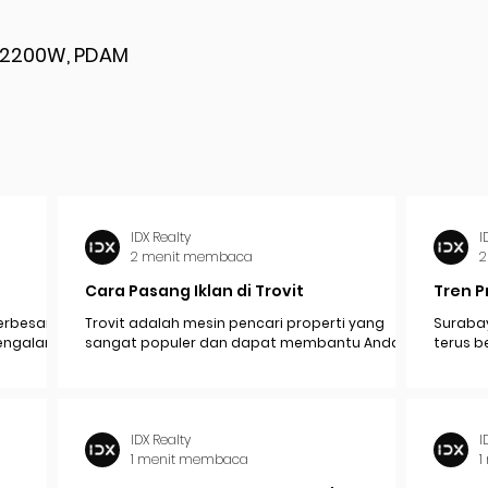
ik 2200W, PDAM
IDX Realty
I
2 menit membaca
2
Cara Pasang Iklan di Trovit
Tren P
erbesar
Trovit adalah mesin pencari properti yang
Surabay
mengalami
sangat populer dan dapat membantu Anda
terus b
pak
menjangkau lebih banyak calon pembeli atau...
industr
ekonomi.
IDX Realty
I
1 menit membaca
1