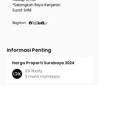
*Selangkah Raya Kenjeran
Surat SHM
Bagikan :
Informasi Penting
Harga Properti Surabaya 2024
IDX Realty
3 menit membaca
Cara Pasang Iklan di Trovit
IDX Realty
2 menit membaca
Tren Properti Surabaya 2024
IDX Realty
2 menit membaca