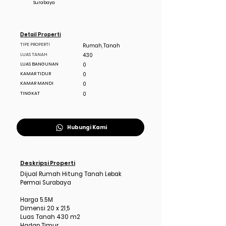
Surabaya
Detail Properti
TIPE PROPERTI
Rumah, Tanah
LUAS TANAH
430
LUAS BANGUNAN
0
KAMAR TIDUR
0
KAMAR MANDI
0
TINGKAT
0
Hubungi Kami
Deskripsi Properti
Dijual Rumah Hitung Tanah Lebak
Permai Surabaya
Harga 5.5M
Dimensi 20 x 21,5
Luas Tanah 430 m2
Hadap Timur