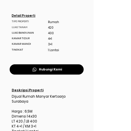
Detail Properti
TIPE PROPERTI
Rumah
LUAS TANAH
420
LUAS BANGUNAN
400
KAMAR TIDUR
4+1
KAMAR MANDI
3+1
TINGKAT
1 Lantai
Hubungi Kami
Deskripsi Properti
Dijual Rumah Manyar Kertoarjo
Surabaya
Harga : 6,5M
Dimensi 14x30
LT 420 / LB 400
KT 4+1 / KM 3+1