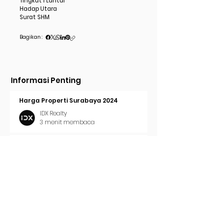
Tingkat 1 Lantai
Hadap Utara
Surat SHM
Bagikan :
Informasi Penting
Harga Properti Surabaya 2024
IDX Realty
3 menit membaca
Cara Pasang Iklan di Trovit
IDX Realty
2 menit membaca
Tren Properti Surabaya 2024
IDX Realty
2 menit membaca