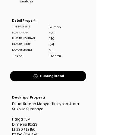
Surabaya
Detail Properti
TIPE PROPERTI
Rumah
LUAS TANAH
230
LUAS BANGUNAN
150
KAMAR TIDUR
3+1
KAMAR MANDI
2+1
TINGKAT
1 Lantai
Hubungi Kami
Deskripsi Properti
Dijual Rumah Manyar Tirtoyoso Utara
Sukolilo Surabaya
Harga : 5M
Dimensi 10x23
LT 230 / LB 150
KT 3+1 / KM 2+1