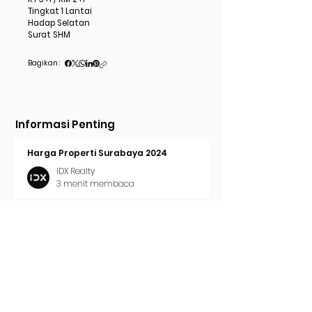
Tingkat 1 Lantai
Hadap Selatan
Surat SHM
Bagikan :
Informasi Penting
Harga Properti Surabaya 2024
IDX Realty
3 menit membaca
Cara Pasang Iklan di Trovit
IDX Realty
2 menit membaca
Tren Properti Surabaya 2024
IDX Realty
2 menit membaca