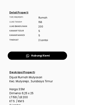
Detail Properti
TIPE PROPERTI
Rumah
LUAS TANAH
156
LUAS BANGUNAN
200
KAMAR TIDUR
5
KAMAR MANDI
5
TINGKAT
2 Lantai
Hubungi Kami
Deskripsi Properti
Dijual Rumah Mulyosari
Kec. Mulyorejo , Surabaya Timur
Harga 3.5M
Dimensi 6,25 x 25
LT 156 / LB 200
KT 5 / KM 5