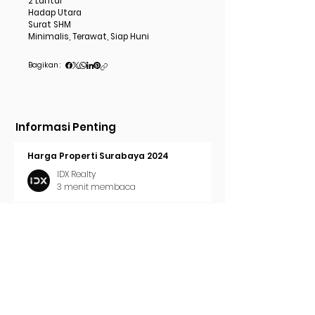
2 Lantai
Hadap Utara
Surat SHM
Minimalis, Terawat, Siap Huni
Bagikan :
Informasi Penting
Harga Properti Surabaya 2024
IDX Realty
3 menit membaca
Cara Pasang Iklan di Trovit
IDX Realty
2 menit membaca
Tren Properti Surabaya 2024
IDX Realty
2 menit membaca