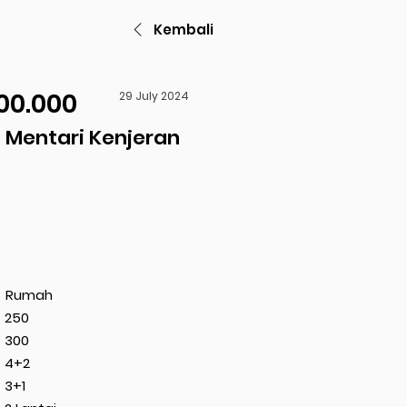
Kembali
00.000
29 July 2024
 Mentari Kenjeran
Rumah
250
300
4+2
3+1