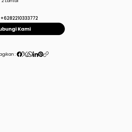
2 Lantai
+6282210333772
ubungi Kami
agikan :