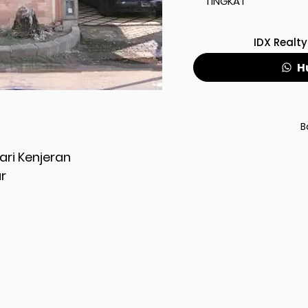
TINGKAT
IDX Realty
H
B
ari Kenjeran
r