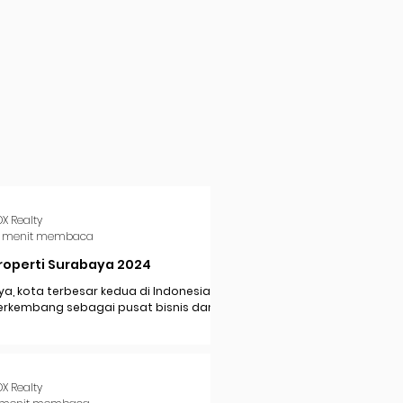
DX Realty
 menit membaca
roperti Surabaya 2024
a, kota terbesar kedua di Indonesia,
erkembang sebagai pusat bisnis dan
i di Jawa Timur. Dengan pertumbuhan
..
DX Realty