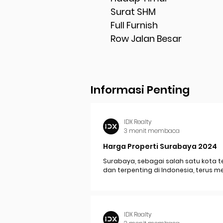
Surat SHM
Full Furnish
Row Jalan Besar
Informasi Penting
IDX Realty
3 menit membaca
Harga Properti Surabaya 2024
Surabaya, sebagai salah satu kota t
dan terpenting di Indonesia, terus 
perkembangan pesat yang berdam
signifikan pada...
IDX Realty