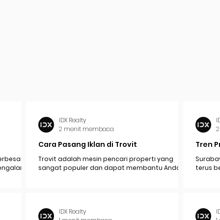
IDX Realty
I
2 menit membaca
2
Cara Pasang Iklan di Trovit
Tren P
erbesar
Trovit adalah mesin pencari properti yang
Surabay
mengalami
sangat populer dan dapat membantu Anda
terus b
pak
menjangkau lebih banyak calon pembeli atau...
industr
ekonomi.
IDX Realty
I