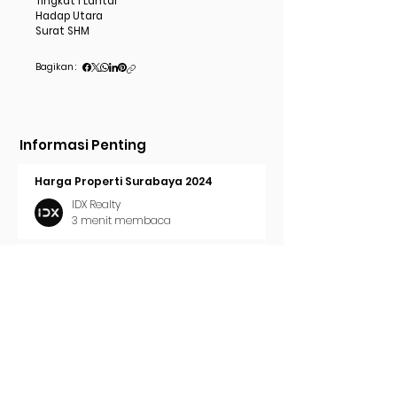
Tingkat 1 Lantai
Hadap Utara
Surat SHM
Bagikan :
Informasi Penting
Harga Properti Surabaya 2024
IDX Realty
3 menit membaca
Cara Pasang Iklan di Trovit
IDX Realty
2 menit membaca
Tren Properti Surabaya 2024
IDX Realty
2 menit membaca