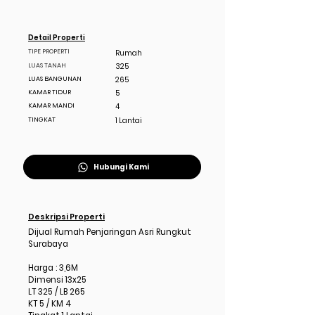
Detail Properti
TIPE PROPERTI
Rumah
LUAS TANAH
325
LUAS BANGUNAN
265
KAMAR TIDUR
5
KAMAR MANDI
4
TINGKAT
1 Lantai
Hubungi Kami
Deskripsi Properti
Dijual Rumah Penjaringan Asri Rungkut
Surabaya
Harga : 3,6M
Dimensi 13x25
LT 325 / LB 265
KT 5 / KM 4