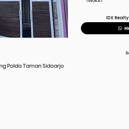
TINGKAT
IDX Realty
H
B
ing Polda Taman Sidoarjo