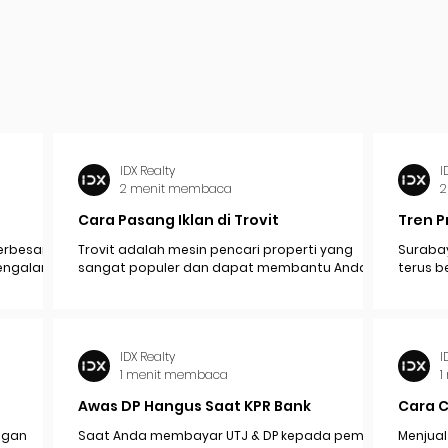
IDX Realty
I
2 menit membaca
2
Cara Pasang Iklan di Trovit
Tren P
erbesar
Trovit adalah mesin pencari properti yang
Surabay
mengalami
sangat populer dan dapat membantu Anda
terus b
pak
menjangkau lebih banyak calon pembeli atau...
industr
ekonomi.
IDX Realty
I
1 menit membaca
1
Awas DP Hangus Saat KPR Bank
Cara 
engan
Saat Anda membayar UTJ & DP kepada pemilik /
Menjual