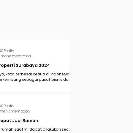
DX Realty
 menit membaca
roperti Surabaya 2024
a, kota terbesar kedua di Indonesia,
erkembang sebagai pusat bisnis dan
i di Jawa Timur. Dengan pertumbuhan
..
DX Realty
 menit membaca
Cepat Jual Rumah
 rumah saat ini dapat dilakukan secara