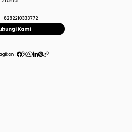
2 Lantai
+6282210333772
ubungi Kami
agikan :