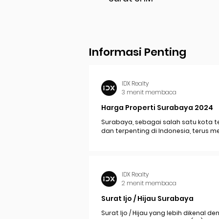
Informasi Penting
IDX Realty
3 menit membaca
Harga Properti Surabaya 2024
Surabaya, sebagai salah satu kota t
dan terpenting di Indonesia, terus 
perkembangan pesat yang berdam
signifikan pada...
IDX Realty
2 menit membaca
Surat Ijo / Hijau Surabaya
Surat Ijo / Hijau yang lebih dikenal d