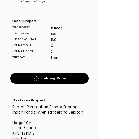
Wilayah Lainnya
Detail Properti
TIPE PROPERTI
Rumah
LUAS TANAH
160
LUAS BANGUNAN
160
KAMAR TIDUR
3+1
KAMAR MANDI
2
TINGKAT
1 Lantai
Hubungi Kami
Deskripsi Properti
Rumah Perumahan Pondok Pucung
Indah Pondok Aren Tangerang Selatan
Harga 1,9M
LT 160 / LB 160
KT 3+1 / KM 2
1 Lantai