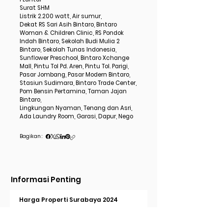
Surat SHM
Listrik 2.200 watt, Air sumur,
Dekat RS Sari Asih Bintaro, Bintaro
Woman & Children Clinic, RS Pondok
Indah Bintaro, Sekolah Budi Mulia 2
Bintaro, Sekolah Tunas Indonesia,
Sunflower Preschool, Bintaro Xchange
Mall, Pintu Tol Pd. Aren, Pintu Tol. Parigi,
Pasar Jombang, Pasar Modern Bintaro,
Stasiun Sudimara, Bintaro Trade Center,
Pom Bensin Pertamina, Taman Jajan
Bintaro,
Lingkungan Nyaman, Tenang dan Asri,
Ada Laundry Room, Garasi, Dapur, Nego
Bagikan :
Informasi Penting
Harga Properti Surabaya 2024
IDX Realty