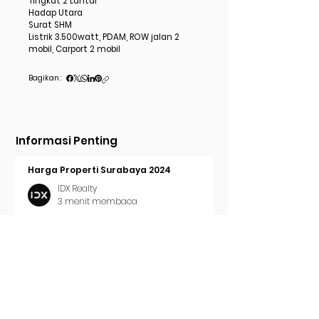
Tingkat 2 Lantai
Hadap Utara
Surat SHM
Listrik 3.500watt, PDAM, ROW jalan 2
mobil, Carport 2 mobil
Bagikan :
Informasi Penting
Harga Properti Surabaya 2024
IDX Realty
3 menit membaca
Cara Pasang Iklan di Trovit
IDX Realty
2 menit membaca
Tren Properti Surabaya 2024
IDX Realty