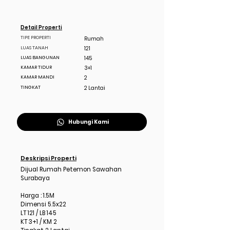
Detail Properti
TIPE PROPERTI
Rumah
LUAS TANAH
121
LUAS BANGUNAN
145
KAMAR TIDUR
3+1
KAMAR MANDI
2
TINGKAT
2 Lantai
Hubungi Kami
Deskripsi Properti
Dijual Rumah Petemon Sawahan
Surabaya
Harga : 1.5M
Dimensi 5.5x22
LT 121 / LB 145
KT 3+1 / KM 2