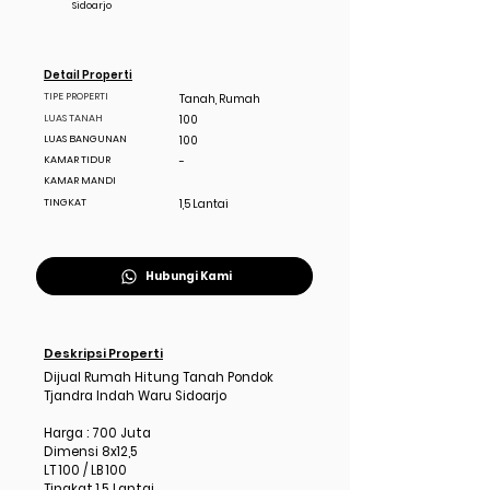
Sidoarjo
Detail Properti
TIPE PROPERTI
Tanah, Rumah
LUAS TANAH
100
LUAS BANGUNAN
100
KAMAR TIDUR
-
KAMAR MANDI
TINGKAT
1,5 Lantai
Hubungi Kami
Deskripsi Properti
Dijual Rumah Hitung Tanah Pondok
Tjandra Indah Waru Sidoarjo
Harga : 700 Juta
Dimensi 8x12,5
LT 100 / LB 100
Tingkat 1,5 Lantai