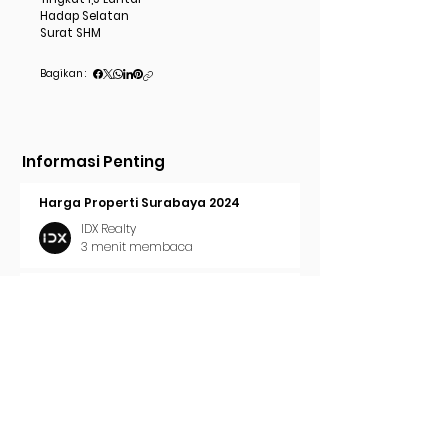
Hadap Selatan
Surat SHM
Bagikan :
Informasi Penting
Harga Properti Surabaya 2024
IDX Realty
3 menit membaca
Cara Pasang Iklan di Trovit
IDX Realty
2 menit membaca
Tren Properti Surabaya 2024
IDX Realty
2 menit membaca