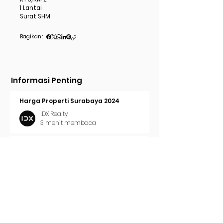
1 Lantai
Surat SHM
Bagikan :
Informasi Penting
Harga Properti Surabaya 2024
IDX Realty
3 menit membaca
Cara Pasang Iklan di Trovit
IDX Realty
2 menit membaca
Tren Properti Surabaya 2024
IDX Realty
2 menit membaca