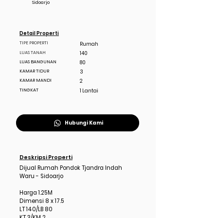
Sidoarjo
Detail Properti
TIPE PROPERTI
Rumah
LUAS TANAH
140
LUAS BANGUNAN
80
KAMAR TIDUR
3
KAMAR MANDI
2
TINGKAT
1 Lantai
Hubungi Kami
Deskripsi Properti
Dijual Rumah Pondok Tjandra Indah
Waru - Sidoarjo
Harga 1.25M
Dimensi 8 x 17.5
LT 140/LB 80
KT 3/KM 2