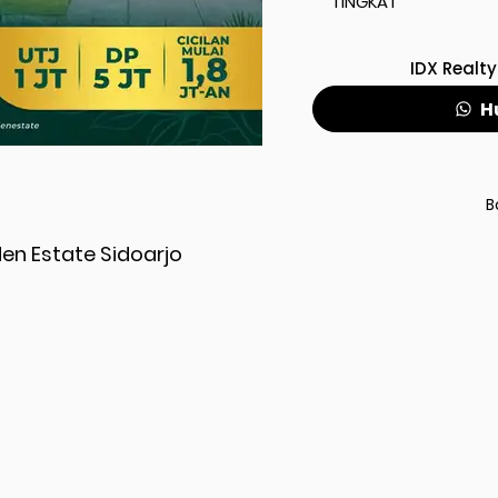
TINGKAT
IDX Realty
H
B
en Estate Sidoarjo