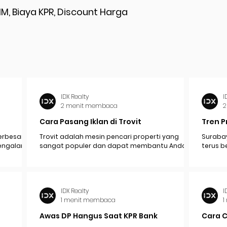
M, Biaya KPR, Discount Harga
IDX Realty
I
2 menit membaca
2
Cara Pasang Iklan di Trovit
Tren P
erbesar
Trovit adalah mesin pencari properti yang
Surabay
mengalami
sangat populer dan dapat membantu Anda
terus b
pak
menjangkau lebih banyak calon pembeli atau...
industr
ekonomi.
IDX Realty
I
1 menit membaca
1
Awas DP Hangus Saat KPR Bank
Cara 