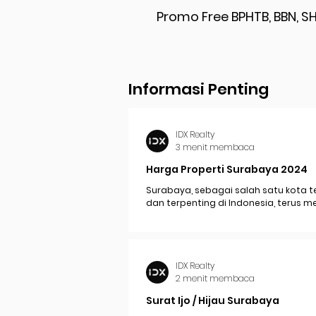
Promo Free BPHTB, BBN, SH
Informasi Penting
IDX Realty
3 menit membaca
Harga Properti Surabaya 2024
Surabaya, sebagai salah satu kota t
dan terpenting di Indonesia, terus 
perkembangan pesat yang berdam
signifikan pada...
IDX Realty
2 menit membaca
Surat Ijo / Hijau Surabaya