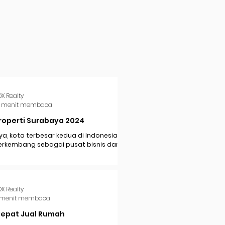
DX Realty
 menit membaca
roperti Surabaya 2024
a, kota terbesar kedua di Indonesia,
erkembang sebagai pusat bisnis dan
i di Jawa Timur. Dengan pertumbuhan
..
DX Realty
 menit membaca
Cepat Jual Rumah