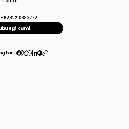
1 Lantai
+6282210333772
ubungi Kami
agikan :