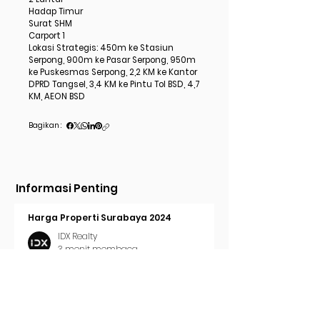
Hadap Timur
Surat SHM
Carport 1
Lokasi Strategis: 450m ke Stasiun
Serpong, 900m ke Pasar Serpong, 950m
ke Puskesmas Serpong, 2,2 KM ke Kantor
DPRD Tangsel, 3,4 KM ke Pintu Tol BSD, 4,7
KM, AEON BSD
Bagikan :
Informasi Penting
Harga Properti Surabaya 2024
IDX Realty
3 menit membaca
Cara Pasang Iklan di Trovit
IDX Realty
2 menit membaca