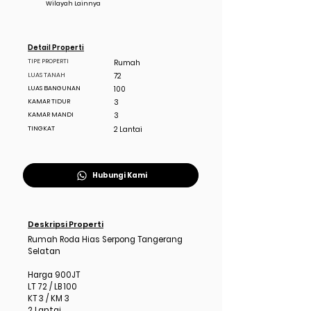
Wilayah Lainnya
Detail Properti
TIPE PROPERTI
Rumah
LUAS TANAH
72
LUAS BANGUNAN
100
KAMAR TIDUR
3
KAMAR MANDI
3
TINGKAT
2 Lantai
Hubungi Kami
Deskripsi Properti
Rumah Roda Hias Serpong Tangerang
Selatan
Harga 900JT
LT 72 / LB 100
KT 3 / KM 3
2 Lantai