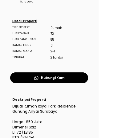
Surabaya
Detail Properti
TIPE PROPERTI
Rumah
LUAS TANAH
72
LUAS BANGUNAN
85
KAMAR TIDUR
3
KAMAR MANDI
2+1
TINGKAT
2 Lantai
Hubungi Kami
Deskripsi Properti
Dijual Rumah Royal Park Residence
Gunung Anyar Surabaya
Harga : 850 Juta
Dimensi 6x12
LT 72 / LB 85
KT 3 / KM 2+1