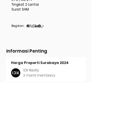
Tingkat 2 Lantai
Surat SHM
Bagikan :
Informasi Penting
Harga Properti Surabaya 2024
IDX Realty
3 menit membaca
Cara Pasang Iklan di Trovit
IDX Realty
2 menit membaca
Tren Properti Surabaya 2024
IDX Realty
2 menit membaca