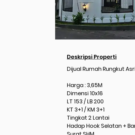
Deskripsi Properti
Dijual Rumah Rungkut Asr
Harga : 3,65M
Dimensi 10x16
LT 153 / LB 200
KT 3+1 / KM 3+1
Tingkat 2 Lantai
Hadap Hook Selatan + Ba
Surat SHM