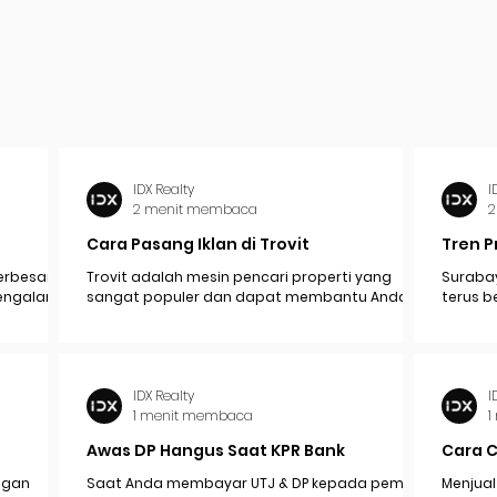
IDX Realty
I
2 menit membaca
2
Cara Pasang Iklan di Trovit
Tren P
erbesar
Trovit adalah mesin pencari properti yang
Surabay
mengalami
sangat populer dan dapat membantu Anda
terus b
pak
menjangkau lebih banyak calon pembeli atau...
industr
ekonomi.
IDX Realty
I
1 menit membaca
1
Awas DP Hangus Saat KPR Bank
Cara 
engan
Saat Anda membayar UTJ & DP kepada pemilik /
Menjual