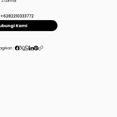
2 Lantai
+6282210333772
ubungi Kami
agikan :