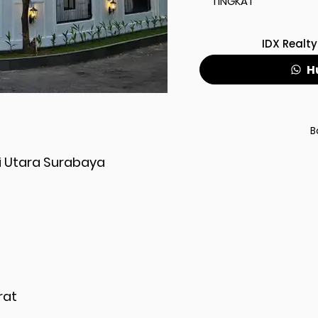
TINGKAT
IDX Realty
H
B
i Utara Surabaya
rat