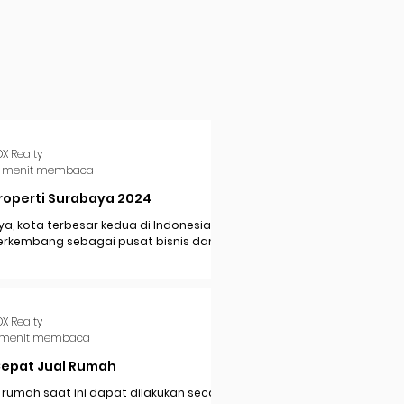
DX Realty
 menit membaca
roperti Surabaya 2024
a, kota terbesar kedua di Indonesia,
erkembang sebagai pusat bisnis dan
i di Jawa Timur. Dengan pertumbuhan
..
DX Realty
 menit membaca
Cepat Jual Rumah
 rumah saat ini dapat dilakukan secara