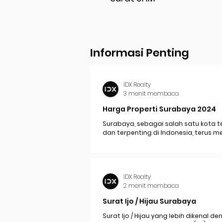
Informasi Penting
IDX Realty
3 menit membaca
Harga Properti Surabaya 2024
Surabaya, sebagai salah satu kota t
dan terpenting di Indonesia, terus 
perkembangan pesat yang berdam
signifikan pada...
IDX Realty
2 menit membaca
Surat Ijo / Hijau Surabaya
Surat Ijo / Hijau yang lebih dikenal d