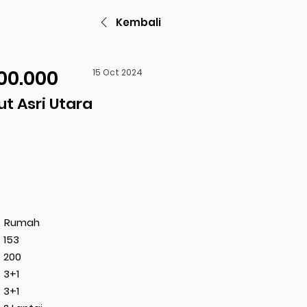
Kembali
00.000
15 Oct 2024
t Asri Utara
Rumah
153
200
3+1
3+1