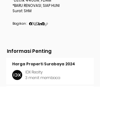
*Listrik 4400w, PDAM
*BARU RENOVASI, SIAP HUNI
Surat SHM
Bagikan :
Informasi Penting
Harga Properti Surabaya 2024
IDX Realty
3 menit membaca
Cara Pasang Iklan di Trovit
IDX Realty
2 menit membaca
Tren Properti Surabaya 2024
IDX Realty
2 menit membaca