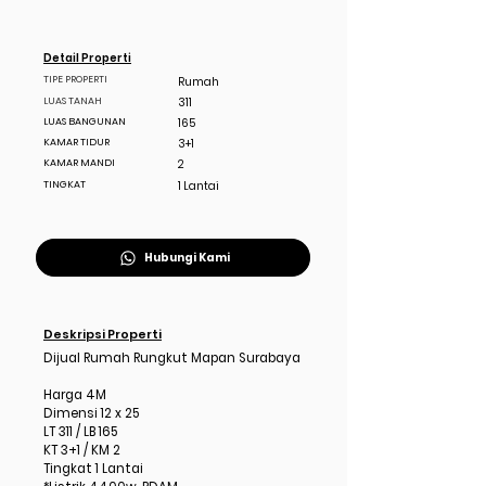
Detail Properti
TIPE PROPERTI
Rumah
LUAS TANAH
311
LUAS BANGUNAN
165
KAMAR TIDUR
3+1
KAMAR MANDI
2
TINGKAT
1 Lantai
Hubungi Kami
Deskripsi Properti
Dijual Rumah Rungkut Mapan Surabaya
Harga 4M
Dimensi 12 x 25
LT 311 / LB 165
KT 3+1 / KM 2
Tingkat 1 Lantai