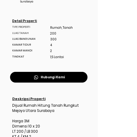
Surabaya
Detail Properti
TIPE PROPERTI
Rumah, Tanah
LUAS TANAH
200
LUAS BANGUNAN
300
KAMAR TIDUR
4
KAMAR MANDI
2
TINGKAT
1,5 Lantai
Hubungi Kami
Deskripsi Properti
Dijual Rumah Hitung Tanah Rungkut
Mejoyo Utara Surabaya
Harga 3M
Dimensi 10 x 20
LT 200 / LB 300
KT 4 / KM 2