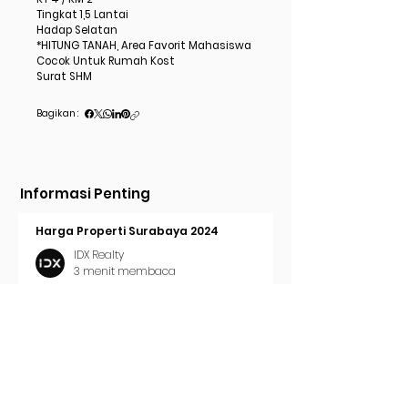
Tingkat 1,5 Lantai
Hadap Selatan
*HITUNG TANAH, Area Favorit Mahasiswa
Cocok Untuk Rumah Kost
Surat SHM
Bagikan :
Informasi Penting
Harga Properti Surabaya 2024
IDX Realty
3 menit membaca
Cara Pasang Iklan di Trovit
IDX Realty
2 menit membaca
Tren Properti Surabaya 2024