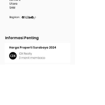
Utara
SHM
Bagikan :
Informasi Penting
Harga Properti Surabaya 2024
IDX Realty
3 menit membaca
Cara Pasang Iklan di Trovit
IDX Realty
2 menit membaca
Tren Properti Surabaya 2024
IDX Realty
2 menit membaca