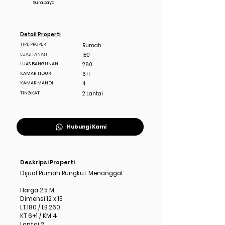
Surabaya
Detail Properti
TIPE PROPERTI
Rumah
LUAS TANAH
180
LUAS BANGUNAN
260
KAMAR TIDUR
6+1
KAMAR MANDI
4
TINGKAT
2 Lantai
Hubungi Kami
Deskripsi Properti
Dijual Rumah Rungkut Menanggal
Harga 2.5 M
Dimensi 12 x 15
LT 180 / LB 260
KT 6+1 / KM 4
Lantai 2