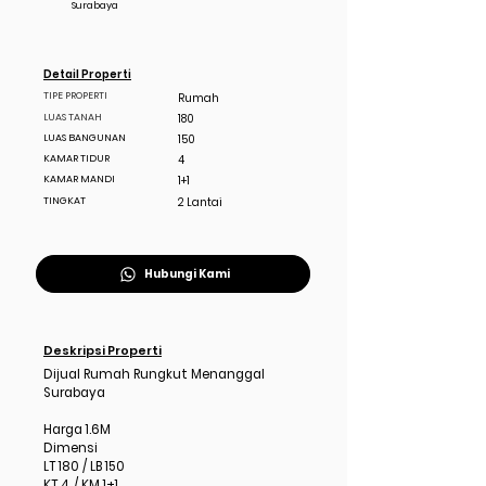
Surabaya
Detail Properti
TIPE PROPERTI
Rumah
LUAS TANAH
180
LUAS BANGUNAN
150
KAMAR TIDUR
4
KAMAR MANDI
1+1
TINGKAT
2 Lantai
Hubungi Kami
Deskripsi Properti
Dijual Rumah Rungkut Menanggal
Surabaya
Harga 1.6M
Dimensi
LT 180 / LB 150
KT 4 / KM 1+1