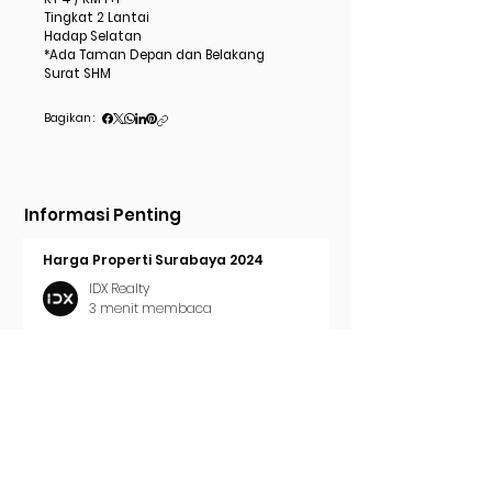
Tingkat 2 Lantai
Hadap Selatan
*Ada Taman Depan dan Belakang
Surat SHM
Bagikan :
Informasi Penting
Harga Properti Surabaya 2024
IDX Realty
3 menit membaca
Cara Pasang Iklan di Trovit
IDX Realty
2 menit membaca
Tren Properti Surabaya 2024
IDX Realty