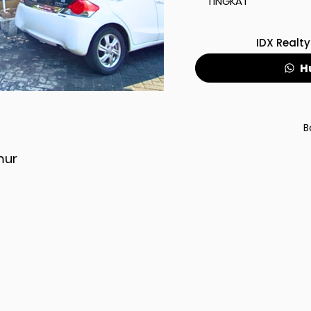
TINGKAT
IDX Realty
H
B
mur