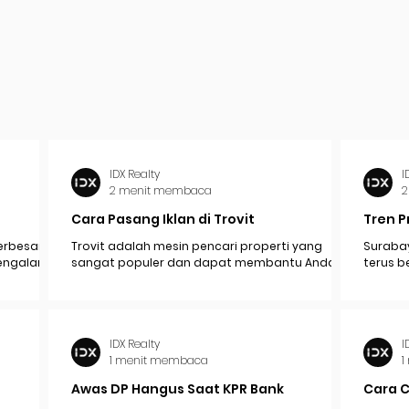
IDX Realty
I
2 menit membaca
2
Cara Pasang Iklan di Trovit
Tren P
erbesar
Trovit adalah mesin pencari properti yang
Surabay
mengalami
sangat populer dan dapat membantu Anda
terus b
pak
menjangkau lebih banyak calon pembeli atau...
industr
ekonomi.
IDX Realty
I
1 menit membaca
1
Awas DP Hangus Saat KPR Bank
Cara 