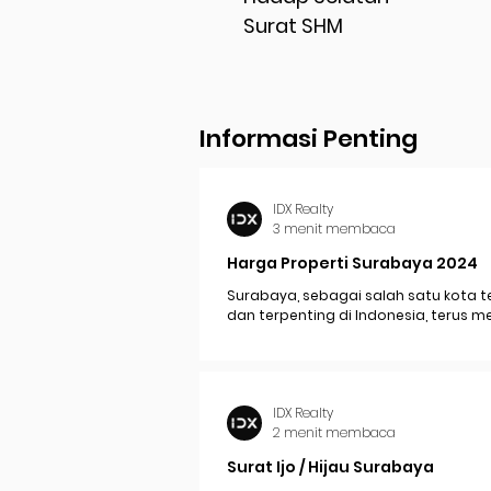
Surat SHM
Informasi Penting
IDX Realty
3 menit membaca
Harga Properti Surabaya 2024
Surabaya, sebagai salah satu kota t
dan terpenting di Indonesia, terus 
perkembangan pesat yang berdam
signifikan pada...
IDX Realty
2 menit membaca
Surat Ijo / Hijau Surabaya