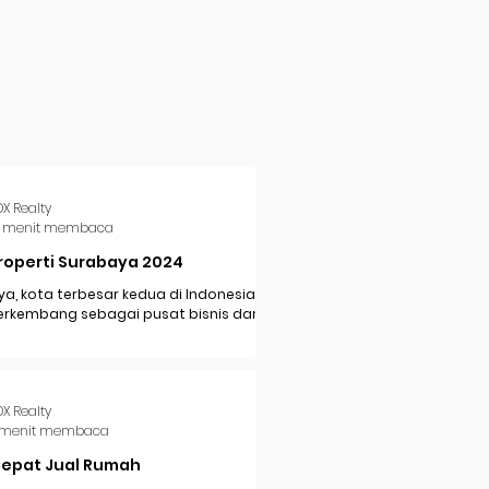
DX Realty
 menit membaca
roperti Surabaya 2024
a, kota terbesar kedua di Indonesia,
erkembang sebagai pusat bisnis dan
i di Jawa Timur. Dengan pertumbuhan
..
DX Realty
 menit membaca
Cepat Jual Rumah