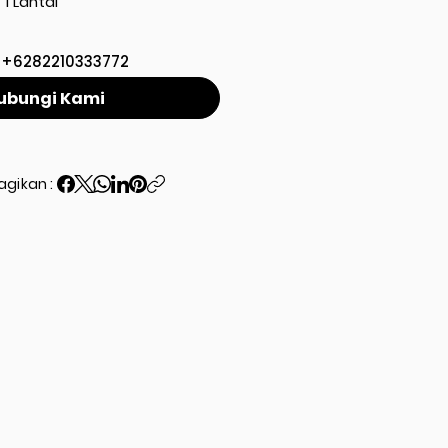
1 Lantai
+6282210333772
ubungi Kami
agikan :