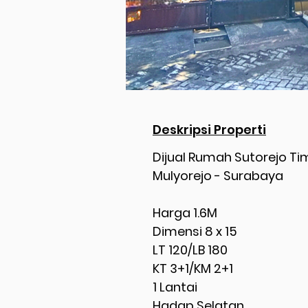
Deskripsi Properti
Dijual Rumah Sutorejo Ti
Mulyorejo - Surabaya
Harga 1.6M
Dimensi 8 x 15
LT 120/LB 180
KT 3+1/KM 2+1
1 Lantai
Hadap Selatan