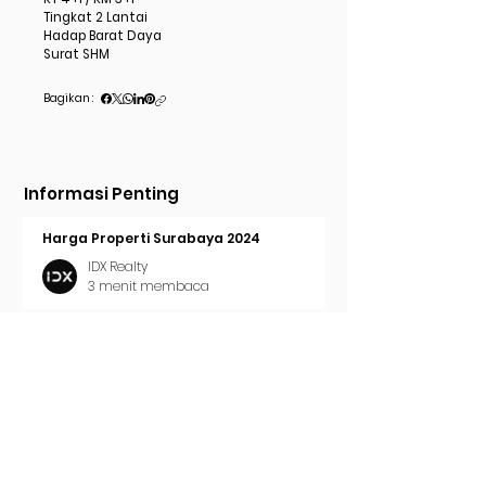
Tingkat 2 Lantai
Hadap Barat Daya
Surat SHM
Bagikan :
Informasi Penting
Harga Properti Surabaya 2024
IDX Realty
3 menit membaca
Cara Pasang Iklan di Trovit
IDX Realty
2 menit membaca
Tren Properti Surabaya 2024
IDX Realty
2 menit membaca