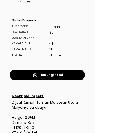
Surabaya
Detail Properti
TIPE PROPERTI
Rumah
LUAS TANAH
120
LUAS BANGUNAN
190
KAMAR TIDUR
4+1
KAMAR MANDI
3+1
TINGKAT
2 Lantai
Hubungi Kami
Deskripsi Properti
Dijual Rumah Taman Mulyosari Utara
Mulyorejo Surabaya
Harga : 2,65M
Dimensi 8x15
LT 120 / LB 190
KT 4+1 / KM 3+1