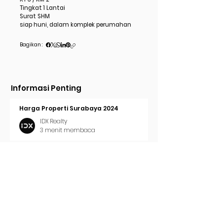
Tingkat 1 Lantai
Surat SHM
siap huni, dalam komplek perumahan
Bagikan :
Informasi Penting
Harga Properti Surabaya 2024
IDX Realty
3 menit membaca
Cara Pasang Iklan di Trovit
IDX Realty
2 menit membaca
Tren Properti Surabaya 2024
IDX Realty
2 menit membaca