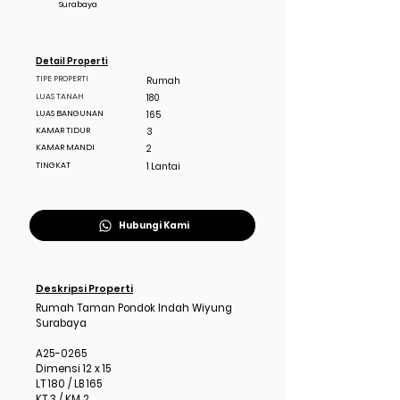
Surabaya
Detail Properti
TIPE PROPERTI
Rumah
LUAS TANAH
180
LUAS BANGUNAN
165
KAMAR TIDUR
3
KAMAR MANDI
2
TINGKAT
1 Lantai
Hubungi Kami
Deskripsi Properti
Rumah Taman Pondok Indah Wiyung
Surabaya
A25-0265
Dimensi 12 x 15
LT 180 / LB 165
KT 3 / KM 2