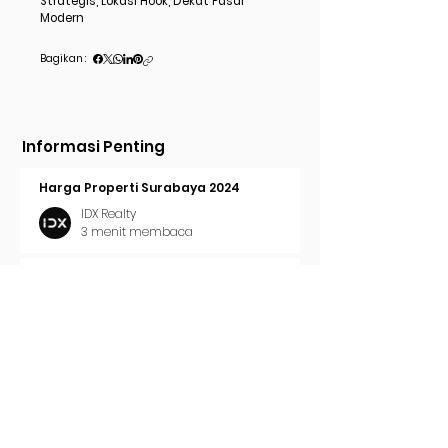
Strategis, Lokasi Hook, Dekat Pasar
Modern
Bagikan :
Informasi Penting
Harga Properti Surabaya 2024
IDX Realty
3 menit membaca
Cara Pasang Iklan di Trovit
IDX Realty
2 menit membaca
Tren Properti Surabaya 2024
IDX Realty
2 menit membaca