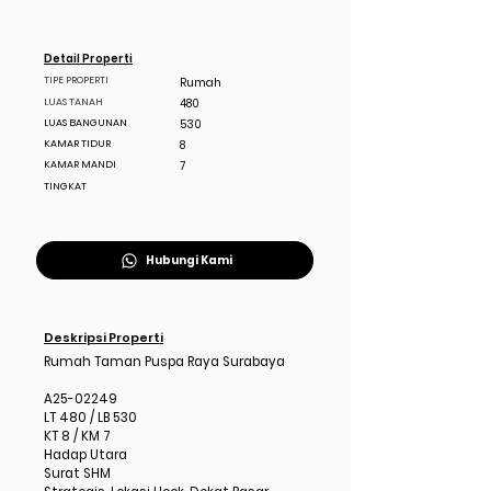
Detail Properti
TIPE PROPERTI
Rumah
LUAS TANAH
480
LUAS BANGUNAN
530
KAMAR TIDUR
8
KAMAR MANDI
7
TINGKAT
Hubungi Kami
Deskripsi Properti
Rumah Taman Puspa Raya Surabaya
A25-02249
LT 480 / LB 530
KT 8 / KM 7
Hadap Utara
Surat SHM