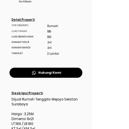
Surabaya
Detail Properti
TIPE PROPERTI
Rumah
LUAS TANAH
189
LUAS BANGUNAN
180
KAMAR TIDUR
3+1
KAMAR MANDI
3+1
TINGKAT
2 Lantai
Hubungi Kami
Deskripsi Properti
Dijual Rumah Tenggilis Mejoyo Selatan
Surabaya
Harga : 3,25M
Dimensi 9x21
LT 189 / LB 180
KT 3+1 / KM 3+1