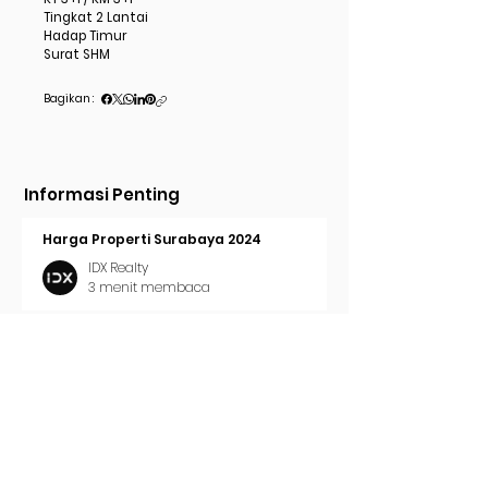
Tingkat 2 Lantai
Hadap Timur
Surat SHM
Bagikan :
Informasi Penting
Harga Properti Surabaya 2024
IDX Realty
3 menit membaca
Cara Pasang Iklan di Trovit
IDX Realty
2 menit membaca
Tren Properti Surabaya 2024
IDX Realty
2 menit membaca