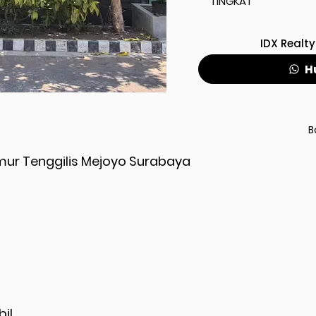
TINGKAT
IDX Realty
H
B
imur Tenggilis Mejoyo Surabaya
bil