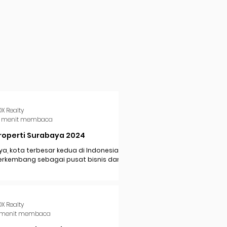
DX Realty
 menit membaca
roperti Surabaya 2024
a, kota terbesar kedua di Indonesia,
erkembang sebagai pusat bisnis dan
i di Jawa Timur. Dengan pertumbuhan
..
DX Realty
 menit membaca