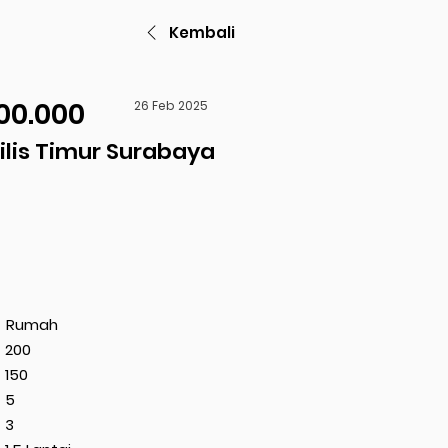
Kembali
00.000
26 Feb 2025
lis Timur Surabaya
Rumah
200
150
5
3