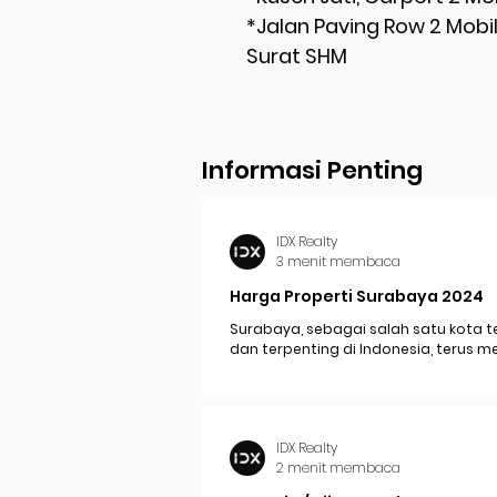
*Jalan Paving Row 2 Mobil
Surat SHM
Informasi Penting
IDX Realty
3 menit membaca
Harga Properti Surabaya 2024
Surabaya, sebagai salah satu kota t
dan terpenting di Indonesia, terus 
perkembangan pesat yang berdam
signifikan pada...
IDX Realty
2 menit membaca