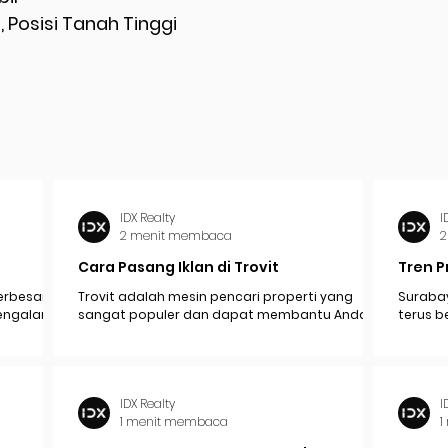
, Posisi Tanah Tinggi
IDX Realty
I
2 menit membaca
2
Cara Pasang Iklan di Trovit
Tren P
erbesar
Trovit adalah mesin pencari properti yang
Surabay
mengalami
sangat populer dan dapat membantu Anda
terus b
pak
menjangkau lebih banyak calon pembeli atau...
industr
ekonomi.
IDX Realty
I
1 menit membaca
1