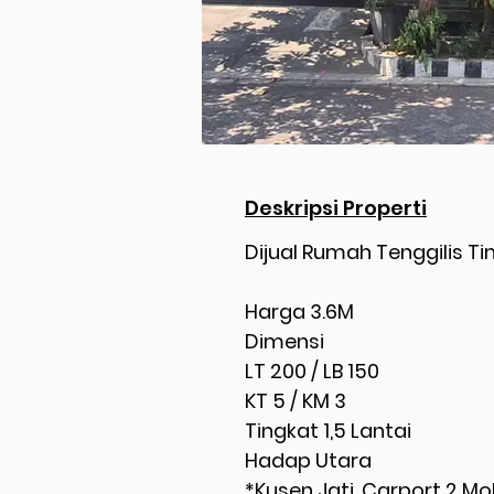
Deskripsi Properti
Dijual Rumah Tenggilis T
Harga 3.6M
Dimensi
LT 200 / LB 150
KT 5 / KM 3
Tingkat 1,5 Lantai
Hadap Utara
*Kusen Jati, Carport 2 Mo