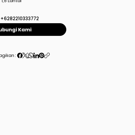
1,5 Lantai
+6282210333772
ubungi Kami
agikan :