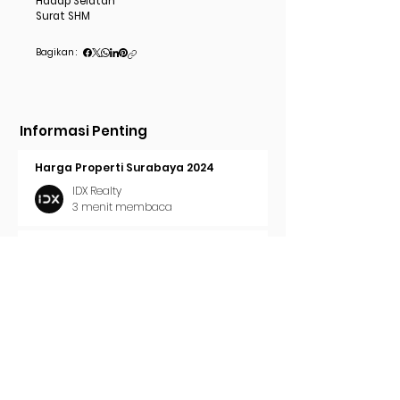
Hadap Selatan
Surat SHM
Bagikan :
Informasi Penting
Harga Properti Surabaya 2024
IDX Realty
3 menit membaca
Cara Pasang Iklan di Trovit
IDX Realty
2 menit membaca
Tren Properti Surabaya 2024
IDX Realty
2 menit membaca