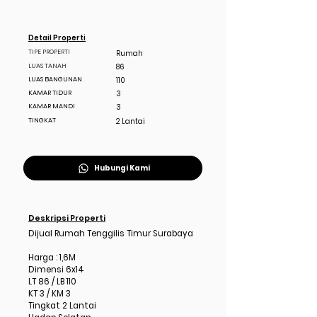
Detail Properti
TIPE PROPERTI
Rumah
LUAS TANAH
86
LUAS BANGUNAN
110
KAMAR TIDUR
3
KAMAR MANDI
3
TINGKAT
2 Lantai
Hubungi Kami
Deskripsi Properti
Dijual Rumah Tenggilis Timur Surabaya
Harga : 1,6M
Dimensi 6x14
LT 86 / LB 110
KT 3 / KM 3
Tingkat 2 Lantai