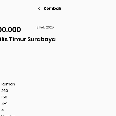
Kembali
00.000
18 Feb 2025
lis Timur Surabaya
Rumah
260
150
4+1
4