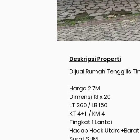
Deskripsi Properti
Dijual Rumah Tenggilis T
Harga 2.7M
Dimensi 13 x 20
LT 260 / LB 150
KT 4+1 / KM 4
Tingkat 1 Lantai
Hadap Hook Utara+Barat
Surat SHM