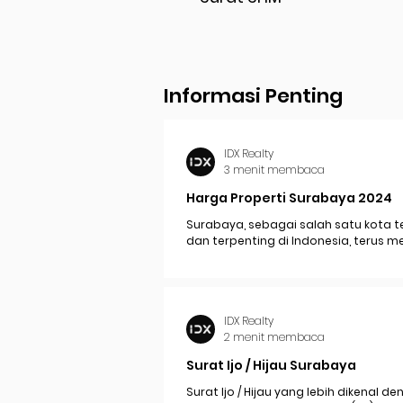
Informasi Penting
IDX Realty
3 menit membaca
Harga Properti Surabaya 2024
Surabaya, sebagai salah satu kota t
dan terpenting di Indonesia, terus 
perkembangan pesat yang berdam
signifikan pada...
IDX Realty
2 menit membaca
Surat Ijo / Hijau Surabaya
Surat Ijo / Hijau yang lebih dikenal d