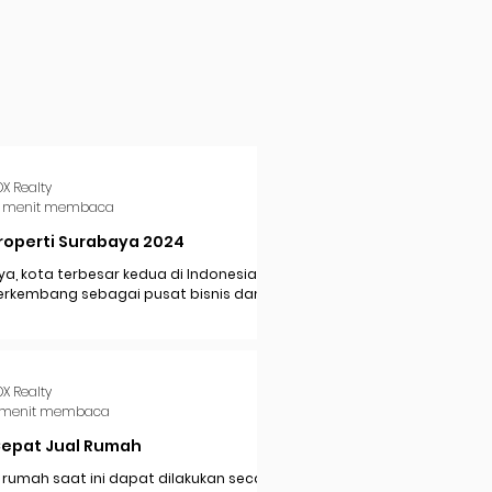
DX Realty
 menit membaca
roperti Surabaya 2024
a, kota terbesar kedua di Indonesia,
erkembang sebagai pusat bisnis dan
i di Jawa Timur. Dengan pertumbuhan
..
DX Realty
 menit membaca
Cepat Jual Rumah
 rumah saat ini dapat dilakukan secara