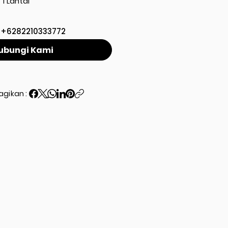
1 Lantai
+6282210333772
ubungi Kami
agikan :