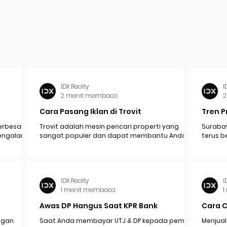
IDX Realty
I
2 menit membaca
2
Cara Pasang Iklan di Trovit
Tren P
erbesar
Trovit adalah mesin pencari properti yang
Surabay
mengalami
sangat populer dan dapat membantu Anda
terus b
pak
menjangkau lebih banyak calon pembeli atau...
industr
ekonomi.
IDX Realty
I
1 menit membaca
1
Awas DP Hangus Saat KPR Bank
Cara 
engan
Saat Anda membayar UTJ & DP kepada pemilik /
Menjual