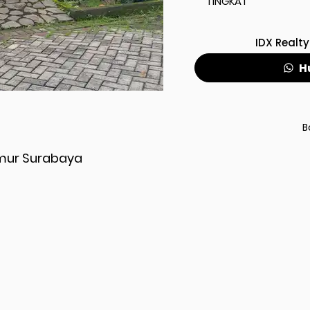
TINGKAT
IDX Realty
H
B
imur Surabaya