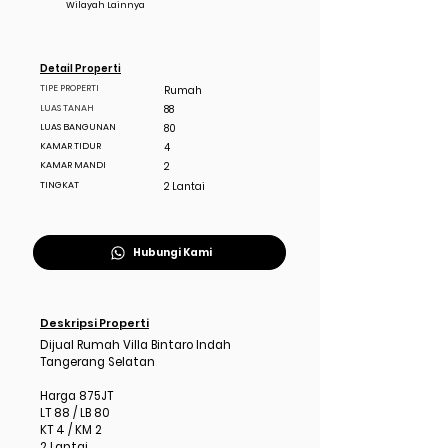
Wilayah Lainnya
Detail Properti
TIPE PROPERTI
Rumah
LUAS TANAH
88
LUAS BANGUNAN
80
KAMAR TIDUR
4
KAMAR MANDI
2
TINGKAT
2 Lantai
Hubungi Kami
Deskripsi Properti
Dijual Rumah Villa Bintaro Indah
Tangerang Selatan
Harga 875JT
LT 88 / LB 80
KT 4 / KM 2
2 Lantai