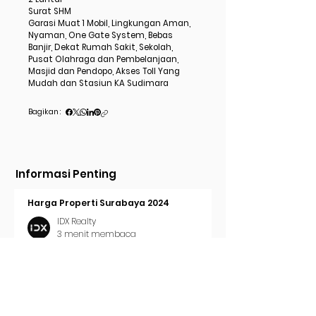
Surat SHM
Garasi Muat 1 Mobil, Lingkungan Aman,
Nyaman, One Gate System, Bebas
Banjir, Dekat Rumah Sakit, Sekolah,
Pusat Olahraga dan Pembelanjaan,
Masjid dan Pendopo, Akses Toll Yang
Mudah dan Stasiun KA Sudimara
Bagikan :
Informasi Penting
Harga Properti Surabaya 2024
IDX Realty
3 menit membaca
Cara Pasang Iklan di Trovit
IDX Realty
2 menit membaca