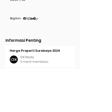
Bagikan :
Informasi Penting
Harga Properti Surabaya 2024
IDX Realty
3 menit membaca
Cara Pasang Iklan di Trovit
IDX Realty
2 menit membaca
Tren Properti Surabaya 2024
IDX Realty
2 menit membaca