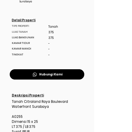
Surabaya
Detail Properti
TIPE PROPERTI
Tanah
LUAS TANAH
375
LUAS BANGUNAN
375
KAMAR TIDUR
-
KAMAR MANDI
-
TINGKAT
-
Hubungi Kami
Deskripsi Properti
Tanah Citraland Raya Boulevard
Waterfront Surabaya
A0255
Dimensi 15 x 25
LT 375 / LB 375
Surat PPJB