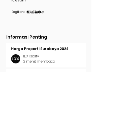
16,8Jt/m
Bagikan :
Informasi Penting
Harga Properti Surabaya 2024
IDX Realty
3 menit membaca
Cara Pasang Iklan di Trovit
IDX Realty
2 menit membaca
Tren Properti Surabaya 2024
IDX Realty
2 menit membaca
Surat Ijo / Hijau Surabaya