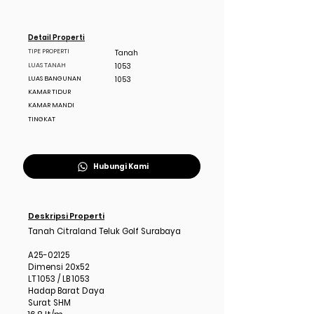
Detail Properti
TIPE PROPERTI
Tanah
LUAS TANAH
1053
LUAS BANGUNAN
1053
KAMAR TIDUR
KAMAR MANDI
TINGKAT
Hubungi Kami
Deskripsi Properti
Tanah Citraland Teluk Golf Surabaya
A25-02125
Dimensi 20x52
LT 1053 / LB 1053
Hadap Barat Daya
Surat SHM