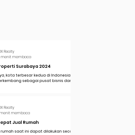
DX Realty
 menit membaca
roperti Surabaya 2024
a, kota terbesar kedua di Indonesia,
erkembang sebagai pusat bisnis dan
i di Jawa Timur. Dengan pertumbuhan
..
DX Realty
 menit membaca
Cepat Jual Rumah
 rumah saat ini dapat dilakukan secara