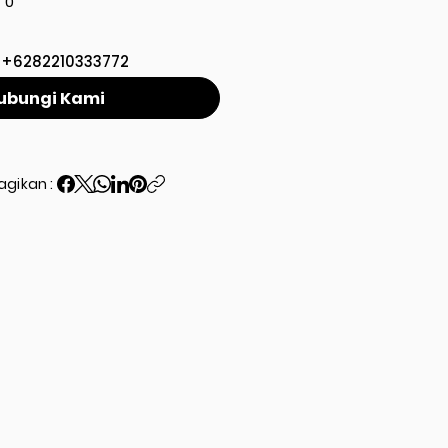
0
+6282210333772
ubungi Kami
agikan :