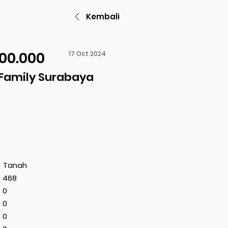
Kembali
000.000
17 Oct 2024
Family Surabaya
Tanah
468
0
0
0