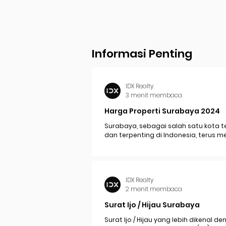
Informasi Penting
IDX Realty
3 menit membaca
Harga Properti Surabaya 2024
Surabaya, sebagai salah satu kota t
dan terpenting di Indonesia, terus 
perkembangan pesat yang berdam
signifikan pada...
IDX Realty
2 menit membaca
Surat Ijo / Hijau Surabaya
Surat Ijo / Hijau yang lebih dikenal d