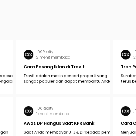
IDX Realty
I
2 menit membaca
2
Cara Pasang Iklan di Trovit
Tren P
erbesar
Trovit adalah mesin pencari properti yang
Surabay
mengalami
sangat populer dan dapat membantu Anda
terus b
pak
menjangkau lebih banyak calon pembeli atau...
industr
ekonomi.
IDX Realty
I
1 menit membaca
1
Awas DP Hangus Saat KPR Bank
Cara 
engan
Saat Anda membayar UTJ & DP kepada pemilik /
Menjual