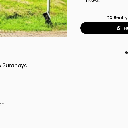
TINGKAT
IDX Realty
H
B
ly Surabaya
an