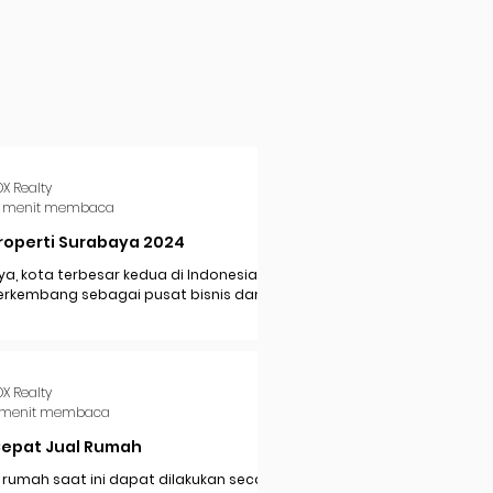
DX Realty
 menit membaca
roperti Surabaya 2024
a, kota terbesar kedua di Indonesia,
erkembang sebagai pusat bisnis dan
i di Jawa Timur. Dengan pertumbuhan
..
DX Realty
 menit membaca
Cepat Jual Rumah
 rumah saat ini dapat dilakukan secara