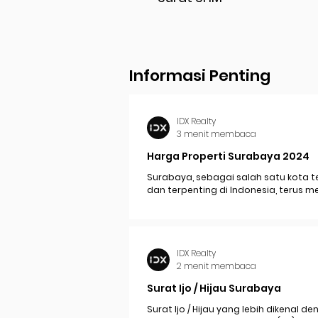
Informasi Penting
IDX Realty
3 menit membaca
Harga Properti Surabaya 2024
Surabaya, sebagai salah satu kota t
dan terpenting di Indonesia, terus 
perkembangan pesat yang berdam
signifikan pada...
IDX Realty
2 menit membaca
Surat Ijo / Hijau Surabaya
Surat Ijo / Hijau yang lebih dikenal d