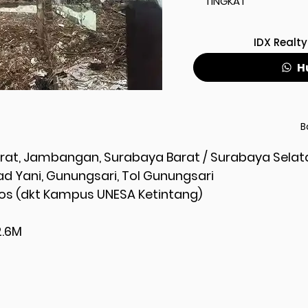
TINGKAT
IDX Realty
H
B
arat, Jambangan, Surabaya Barat / Surabaya Selat
ad Yani, Gunungsari, Tol Gunungsari
os (dkt Kampus UNESA Ketintang)
2.6M