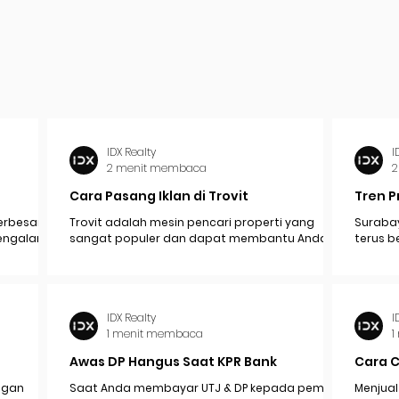
IDX Realty
I
2 menit membaca
2
Cara Pasang Iklan di Trovit
Tren P
erbesar
Trovit adalah mesin pencari properti yang
Surabay
mengalami
sangat populer dan dapat membantu Anda
terus b
pak
menjangkau lebih banyak calon pembeli atau...
industr
ekonomi.
IDX Realty
I
1 menit membaca
1
Awas DP Hangus Saat KPR Bank
Cara 
engan
Saat Anda membayar UTJ & DP kepada pemilik /
Menjual