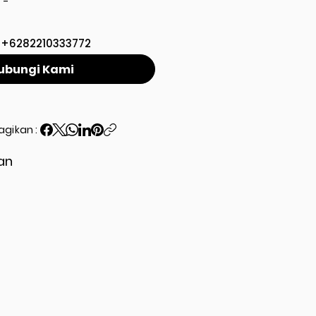
-
+6282210333772
ubungi Kami
agikan :
an