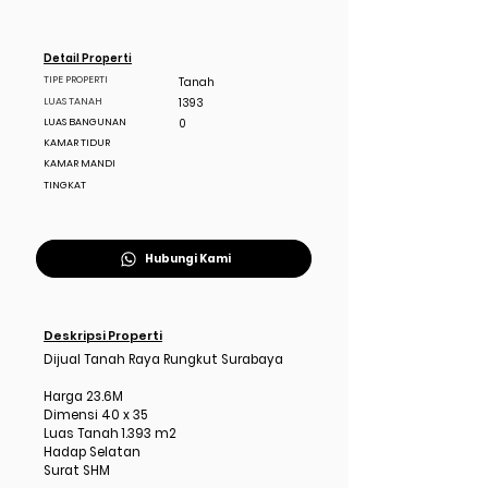
Detail Properti
TIPE PROPERTI
Tanah
LUAS TANAH
1393
LUAS BANGUNAN
0
KAMAR TIDUR
KAMAR MANDI
TINGKAT
Hubungi Kami
Deskripsi Properti
Dijual Tanah Raya Rungkut Surabaya
Harga 23.6M
Dimensi 40 x 35
Luas Tanah 1.393 m2
Hadap Selatan
Surat SHM