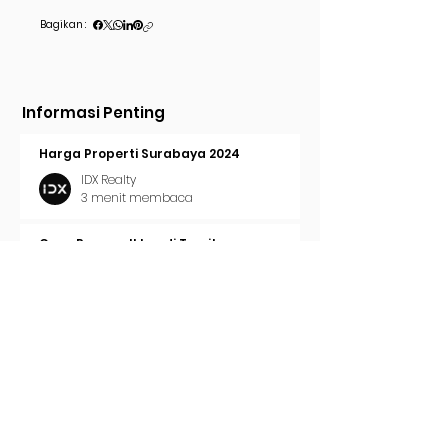
Bagikan :
Informasi Penting
Harga Properti Surabaya 2024
IDX Realty
3 menit membaca
Cara Pasang Iklan di Trovit
IDX Realty
2 menit membaca
Tren Properti Surabaya 2024
IDX Realty
2 menit membaca
Surat Ijo / Hijau Surabaya